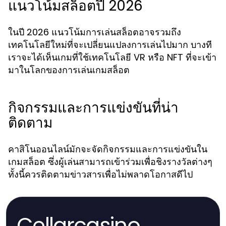
แนวโน้มสล็อตปี 2026
ในปี 2026 แนวโน้มการเล่นสล็อตอาจรวมถึง
เทคโนโลยีใหม่ที่จะเปลี่ยนแปลงการเล่นไปมาก บางที
เราจะได้เห็นเกมที่ใช้เทคโนโลยี VR หรือ NFT ที่จะเข้า
มาในโลกของการเล่นเกมสล็อต
กิจกรรมและการแข่งขันที่น่า
ติดตาม
คาสิโนออนไลน์มักจะจัดกิจกรรมและการแข่งขันใน
เกมสล็อต ซึ่งผู้เล่นสามารถเข้าร่วมเพื่อชิงรางวัลต่างๆ
ทั้งนี้ควรติดตามข่าวสารเพื่อไม่พลาดโอกาสดีไป
Cellarcasino