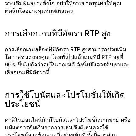
วางเดิมพันอย่างตั้งใจ อย่าให้การขาดทุนทำให้คุณ
ตัดสินใจอย่างหุนหันพลันแล่น
การเลือกเกมที่มีอัตรา RTP สูง
การเลือกเกมสล็อตที่มีอัตรา RTP สูงสามารถช่วยเพิ่ม
โอกาสชนะของคุณ โดยทั่วไปแล้วเกมที่มี RTP อยู่ที่
96% ขึ้นไปถือว่าอยู่ในเกณฑ์ดี ดังนั้นจึงควรค้นหาและ
เลือกเกมที่มีอัตรานี้
การใช้โบนัสและโปรโมชั่นให้เกิด
ประโยชน์
คาสิโนออนไลน์มักมีโบนัสและโปรโมชั่นมากมาย หรือ
แม้แต่การคืนเงินจากการเล่น ซึ่งผู้เล่นควรใช้
ประโยชน์จากข้อเสนอนี้อย่างเต็มที่ ทั้งนี้ควรอ่าน