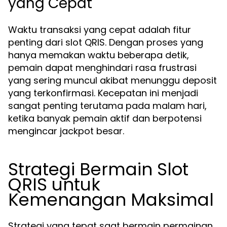
yang Cepat
Waktu transaksi yang cepat adalah fitur
penting dari slot QRIS. Dengan proses yang
hanya memakan waktu beberapa detik,
pemain dapat menghindari rasa frustrasi
yang sering muncul akibat menunggu deposit
yang terkonfirmasi. Kecepatan ini menjadi
sangat penting terutama pada malam hari,
ketika banyak pemain aktif dan berpotensi
mengincar jackpot besar.
Strategi Bermain Slot
QRIS untuk
Kemenangan Maksimal
Strategi yang tepat saat bermain permainan