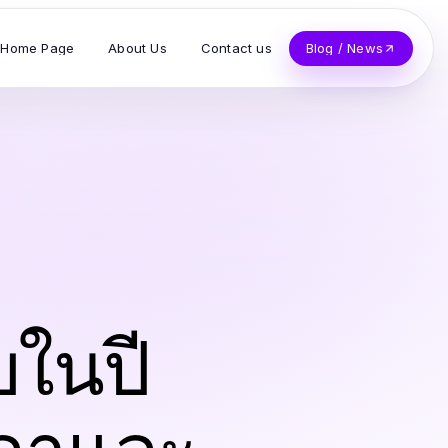
Home Page
About Us
Contact us
Blog / News
บในปี