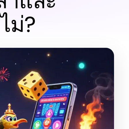
เวลาและ
ไม่?