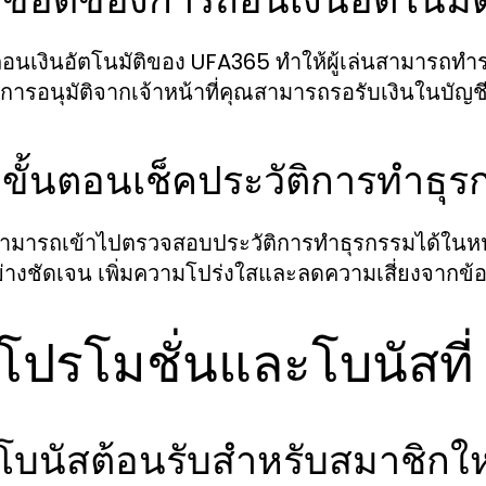
อนเงินอัตโนมัติของ UFA365 ทำให้ผู้เล่นสามารถทำ
การอนุมัติจากเจ้าหน้าที่คุณสามารถรอรับเงินในบัญ
 ขั้นตอนเช็คประวัติการทำธุ
่นสามารถเข้าไปตรวจสอบประวัติการทำธุรกรรมได้ในห
่างชัดเจน เพิ่มความโปร่งใสและลดความเสี่ยงจากข
 โปรโมชั่นและโบนัสที
 โบนัสต้อนรับสำหรับสมาชิกให