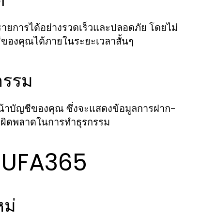
รายการได้อย่างรวดเร็วและปลอดภัย โดยไม่
ชีของคุณได้ภายในระยะเวลาสั้นๆ
รกรรม
น้าบัญชีของคุณ ซึ่งจะแสดงข้อมูลการฝาก-
้อผิดพลาดในการทำธุรกรรม
่ UFA365
ม่