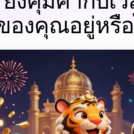
ยังคุ้มค่ากับ
นของคุณอยู่หรือ