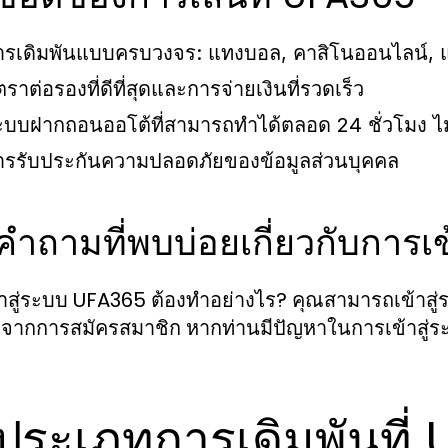
ารเดิมพันแบบครบวงจร: แทงบอล, คาสิโนออนไลน์, แ
ตราต่อรองที่ดีที่สุดและการจ่ายเงินที่รวดเร็ว
ะบบฝากถอนออโต้ที่สามารถทำได้ตลอด 24 ชั่วโมง ไม
ารรับประกันความปลอดภัยของข้อมูลส่วนบุคคล
 คำถามที่พบบ่อยเกี่ยวกับการเข
าสู่ระบบ UFA365 ต้องทำอย่างไร? คุณสามารถเข้าสู่
งจากการสมัครสมาชิก หากท่านมีปัญหาในการเข้าสู่ร
ง
 ประเภทการเดิมพันที่