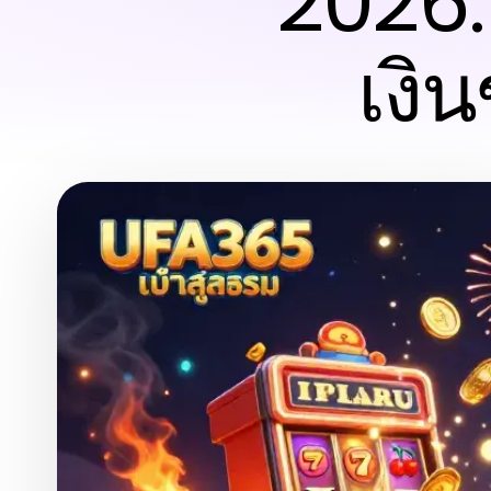
2026: 
เงิ