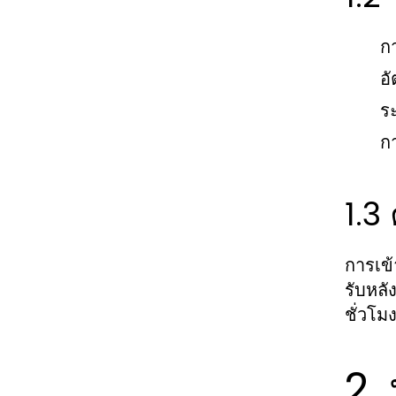
ก
อั
ร
ก
1.3
การเข้
รับหลั
ชั่วโม
2.