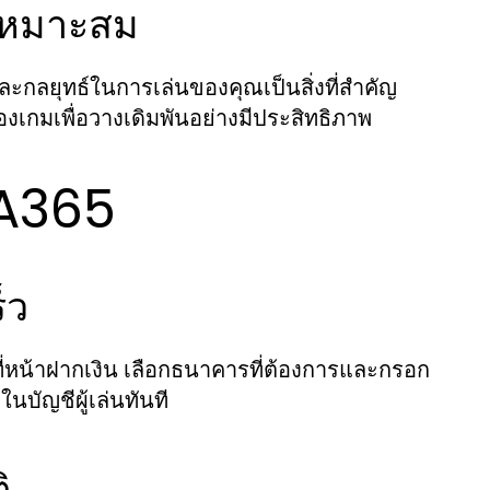
่เหมาะสม
ลยุทธ์ในการเล่นของคุณเป็นสิ่งที่สำคัญ
กมเพื่อวางเดิมพันอย่างมีประสิทธิภาพ
A365
็ว
ไปที่หน้าฝากเงิน เลือกธนาคารที่ต้องการและกรอก
บัญชีผู้เล่นทันที
ิ