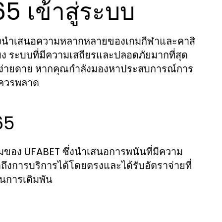
5 เข้าสู่ระบบ
ซึ่งนำเสนอความหลากหลายของเกมกีฬาและคาสิ
โมง ระบบที่มีความเสถียรและปลอดภัยมากที่สุด
ละง่ายดาย หากคุณกำลังมองหาประสบการณ์การ
ม่ควรพลาด
65
คุมของ UFABET ซึ่งนำเสนอการพนันที่มีความ
ข้าถึงการบริการได้โดยตรงและได้รับอัตราจ่ายที่
ในการเดิมพัน