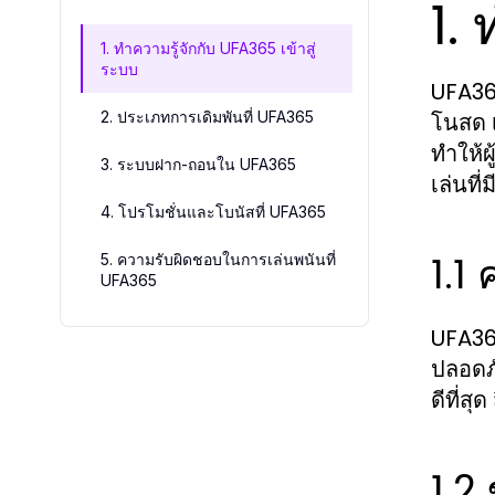
1.
1. ทำความรู้จักกับ UFA365 เข้าสู่
ระบบ
UFA36
2. ประเภทการเดิมพันที่ UFA365
โนสด เ
ทำให้
3. ระบบฝาก-ถอนใน UFA365
เล่นที่
4. โปรโมชั่นและโบนัสที่ UFA365
1.1
5. ความรับผิดชอบในการเล่นพนันที่
UFA365
UFA365
ปลอดภั
ดีที่ส
1.2